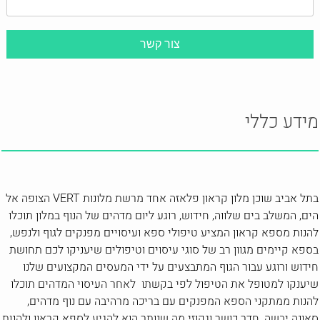
מידע כללי
בתל אביב שוכן מלון קראון פלאזה אחד מרשת מלונות VERT הצופה אל
הים, המשלב בים שלווה, חידוש, רוגע ליום מדהים של הנוף במלון תוכלו
להנות מספא קראון המציע טיפולי ספא ועיסויים מפנקים לגוף ולנפש,
בספא קיימים מגוון רב של סוגי עיסוים וטיפולים שיעניקו לכם תחושת
חידוש ורוגע עבור הגוף המתבצעים על ידי המעסים המקצועים שלנו
שיענקו למטופל את הטיפול לפי בקשתו לאחר העיסוי המדהים תוכלו
להנות ממתקני הספא המפנקים עם בריכה מרהיבה עם נוף מדהים,
סאונה יבשה, חדר כושר וגקוזי מה שנותר הוא להגיע לספא קראון ולהנות