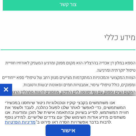
מידע כללי
הספא במלון דן אכדיה בהרצליה הוא מקום מפנק ומרגיע המעניק לאורחיו חוויית
טיפול יוקרתית ומרגיעה.
הצוות המקצועי והמכוניות המתקדמות מציעים מגוון רחב של טיפולי ספא ייחודיים
ומפנקים, כולל טיפולי עיסוי, אמבטיות חמים וסאונות יבשות ורטובות.
×
המקום נעים ומפנק עם נוף יפהפה לים התיכון, מוזמנים להנות מתהליך הרגעה
ושחרור עמוק לגוף ולנפש בספא במלון דן אכדיה הרצליה
אנו משתמשים בקבצי קוקיז וטכנולוגיות ניטור שיוחסנו במכשירי
המשתמשים, כדי לאפשר לאתר שלנו לפעול כהלכה, לעבד ולשפר את
חווית המשתמש, לסייע בשיווק ובהתאמה אישית של תוכן ומודעות. אנו
מיקום:
ררמת ים 122, הרצליה
משתפים מידע אודות השימוש שלך עם צדדים שלישיים. למידע נוסף
.
לרבות בדבר אפשרויות הסרה ראו פירוט ב־
מדיניות הפרטיות
הזמנת אונליין
ספא
אישור
מגוון חבילות ספא באתר, אתם מוזמנים לגלוש ולקבל את כל האינפורמציה