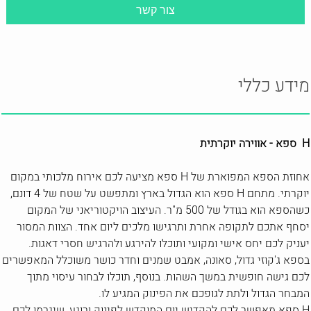
מידע כללי
H ספא - אווירה יוקרתית
אחוזת הספא המפוארת של H ספא מציעה לכם אירוח מלכותי במקום
יוקרתי. מתחם H ספא הוא הגדול בארץ ומתפשט על שטח של 4 דונם,
כשהספא הוא בגודל של 500 מ"ר. העיצוב הויקטוריאני של המקום
יסחף אתכם לתקופה אחרת ותרגישו מלכים ליום אחד. הצוות המסור
יעניק לכם יחס אישי ומקועי ותוכלו להירגע ולהרגיש חסרי דאגות.
בספא ג'קוזי גדול, סאונה, אמבט שמנים וחדר כושר משוכלל המאפשרים
לכם גישה חופשית במשך השהות. בנוסף, תוכלו לבחור עיסוי מתוך
המבחר הגדול ולתת לגופכם את הפינוק המגיע לו.
H ספא מאפשר לכם להקדיש יום המוקדש לפינוק ורוגע, שיגרמו לכם